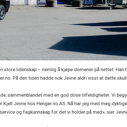
in store lidenskap – nemlig å kjøpe domener på nettet. Han h
er.no. På den tiden hadde nok Jevne aldri visst at dette skulle
adde, sammenblandet med en god dose tilfeldigheter. Vi begyn
ier Kjell Jevne hos Henger.no AS. Nå har jeg med meg dyktige
service og fagkunnskap for det vi holder på med», sier Jevn