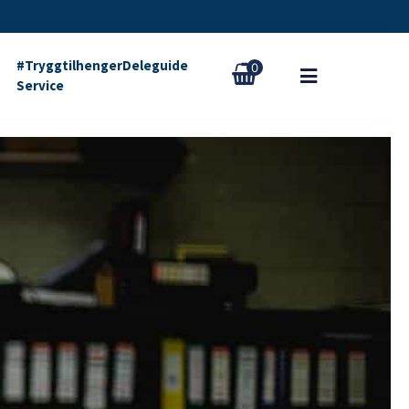
#Tryggtilhenger
Deleguide
0
Service