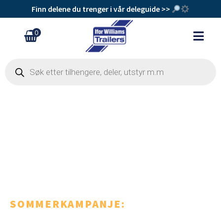
Finn delene du trenger i vår deleguide >>
0
M14 rampehendel
kr
958
+
Legg Til
SOMMERKAMPANJE:
Bestill i nettbutikken –
fri frakt på alle