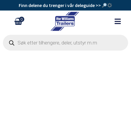
Finn delene du trenger i vår deleguide >>
0
Sentermutter M30
kr
230
+
Legg Til