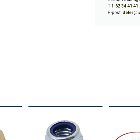
Tlf:
62 34 41 41
E-post:
deler@i