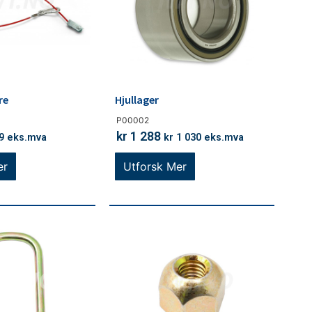
re
Hjullager
P00002
kr
1 288
9
eks.mva
kr
1 030
eks.mva
er
Utforsk Mer