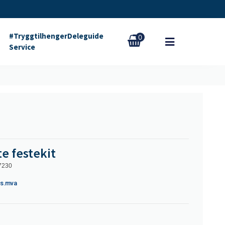
#Tryggtilhenger
Deleguide
0
Service
e festekit
7230
s.mva