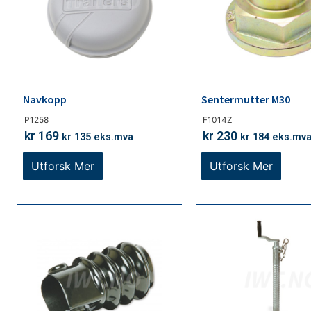
Navkopp
Sentermutter M30
P1258
F1014Z
kr
169
kr
230
kr
135
eks.mva
kr
184
eks.mv
Utforsk Mer
Utforsk Mer