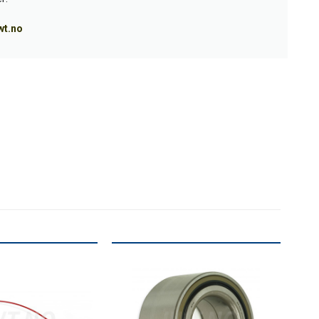
wt.no