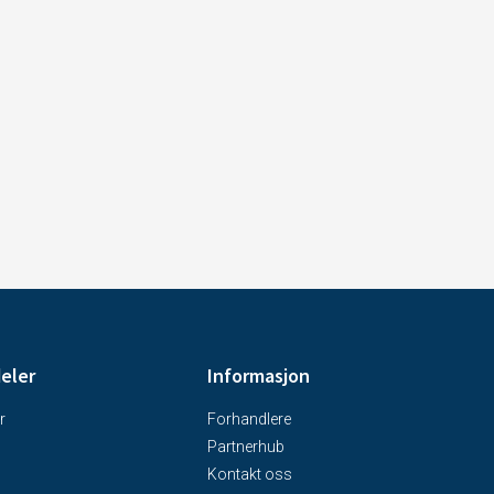
deler
Informasjon
r
Forhandlere
Partnerhub
Kontakt oss