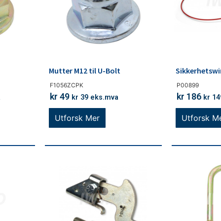
Mutter M12 til U-Bolt
Sikkerhetswi
F1056ZCPK
P00899
kr
49
kr
186
a
kr
39
eks.mva
kr
14
Utforsk Mer
Utforsk M