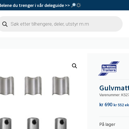
delene du trenger i vår deleguide >>
Gulvmatt
Varenummer: KS2
kr
690
kr
552
ek
På lager