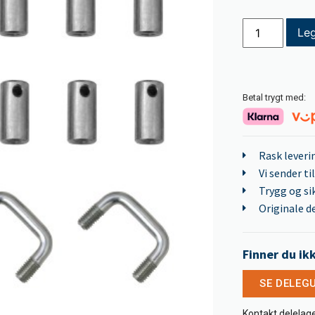
Leg
Betal trygt med:
Rask leveri
Vi sender ti
Trygg og si
Originale de
Finner du ik
SE DELEG
Kontakt delelage