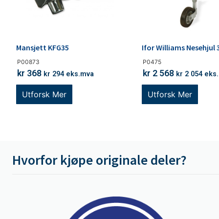
Mansjett KFG35
Ifor Williams Nesehjul
P00873
P0475
kr
368
kr
2 568
kr
294
eks.mva
kr
2 054
eks
Utforsk Mer
Utforsk Mer
Hvorfor kjøpe originale deler?