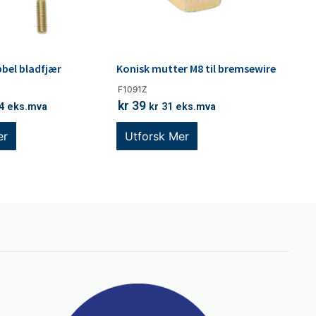
bbel bladfjær
Konisk mutter M8 til bremsewire
F1091Z
kr
39
4
eks.mva
kr
31
eks.mva
er
Utforsk Mer