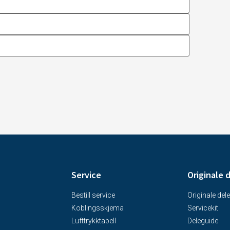
Service
Originale 
Bestill service
Originale dele
Koblingsskjema
Servicekit
Lufttrykktabell
Deleguide