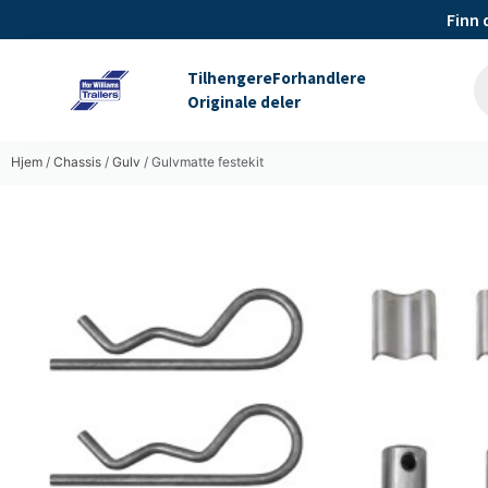
Finn 
Tilhengere
Forhandlere
Originale deler
Hjem
/
Chassis
/
Gulv
/ Gulvmatte festekit