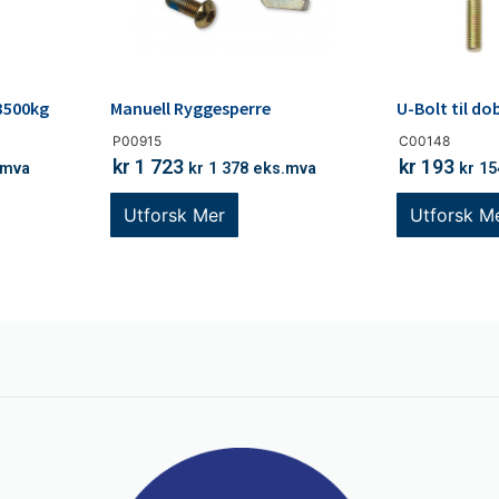
 3500kg
Manuell Ryggesperre
U-Bolt til do
P00915
C00148
kr
1 723
kr
193
.mva
kr
1 378
eks.mva
kr
15
Utforsk Mer
Utforsk M