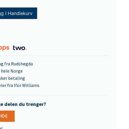
g I Handlekurv
ng fra Rudshøgda
l hele Norge
kker betaling
ler fra Ifor Williams
ke delen du trenger?
UIDE
r: