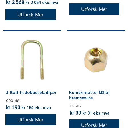
kr
2 568
kr
2 054
eks.mva
Utforsk Mer
Utforsk Mer
U-Bolt til dobbel bladfjær
Konisk mutter M8 til
bremsewire
C00148
F1091Z
kr
193
kr
154
eks.mva
kr
39
kr
31
eks.mva
Utforsk Mer
Utforsk Mer