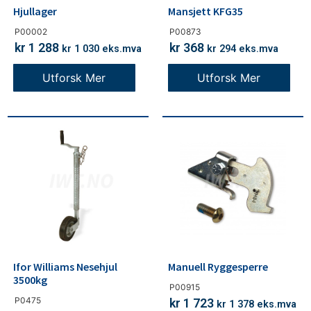
Hjullager
Mansjett KFG35
P00002
P00873
kr
1 288
kr
368
kr
1 030
eks.mva
kr
294
eks.mva
Utforsk Mer
Utforsk Mer
Ifor Williams Nesehjul
Manuell Ryggesperre
3500kg
P00915
P0475
kr
1 723
kr
1 378
eks.mva