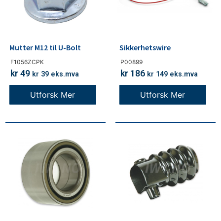
Mutter M12 til U-Bolt
Sikkerhetswire
F1056ZCPK
P00899
kr
49
kr
186
kr
39
eks.mva
kr
149
eks.mva
Utforsk Mer
Utforsk Mer