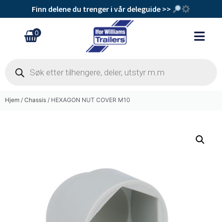
Finn delene du trenger i vår deleguide >>
0
Hjem
/
Chassis
/ HEXAGON NUT COVER M10
Navkopp
kr
169
+
Legg Til