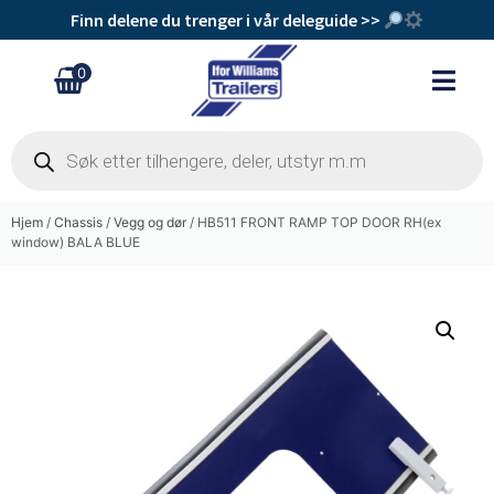
Finn delene du trenger i vår deleguide >>
0
Hjem
/
Chassis
/
Vegg og dør
/ HB511 FRONT RAMP TOP DOOR RH(ex
window) BALA BLUE
Sentermutter M30
kr
230
+
Legg Til