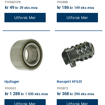
F1056ZCPK
P00899
kr
49
kr
186
kr
39
eks.mva
kr
149
eks.mva
Utforsk Mer
Utforsk Mer
Hjullager
Mansjett KFG35
P00002
P00873
kr
1 288
kr
368
kr
1 030
eks.mva
kr
294
eks.mva
Utforsk Mer
Utforsk Mer