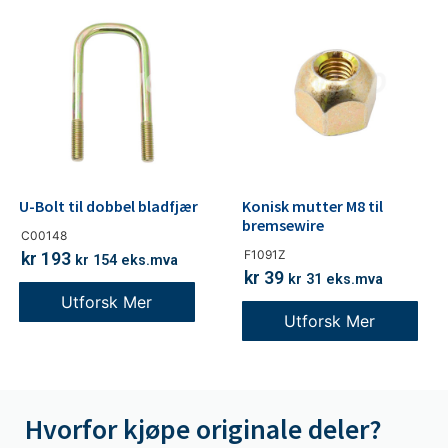
U-Bolt til dobbel bladfjær
Konisk mutter M8 til
bremsewire
C00148
F1091Z
kr
193
kr
154
eks.mva
kr
39
kr
31
eks.mva
Utforsk Mer
Utforsk Mer
Hvorfor kjøpe originale deler?