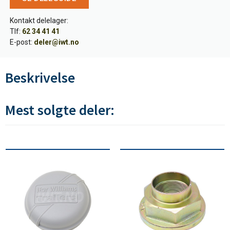
Kontakt delelager:
Tlf:
62 34 41 41
E-post:
deler@iwt.no
Beskrivelse
Mest solgte deler: