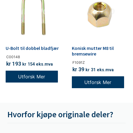
U-Bolt til dobbel bladfjær
Konisk mutter M8 til
bremsewire
C00148
F1091Z
kr
193
kr
154
eks.mva
kr
39
kr
31
eks.mva
Utforsk Mer
Utforsk Mer
Hvorfor kjøpe originale deler?