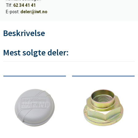
Tlf:
62 34 41 41
E-post:
deler@iwt.no
Beskrivelse
Mest solgte deler: