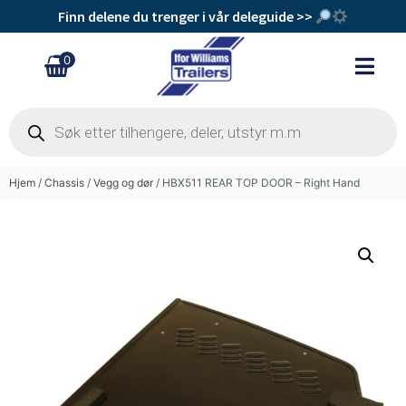
Finn delene du trenger i vår deleguide >>
0
Hjem
/
Chassis
/
Vegg og dør
/ HBX511 REAR TOP DOOR – Right Hand
Navkopp
kr
169
+
Legg Til