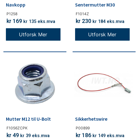
Navkopp
Sentermutter M30
P1258
F1014Z
kr
169
kr
230
kr
135
eks.mva
kr
184
eks.mva
Utforsk Mer
Utforsk Mer
Mutter M12 til U-Bolt
Sikkerhetswire
F1056ZCPK
P00899
kr
49
kr
186
kr
39
eks.mva
kr
149
eks.mva