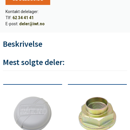
Kontakt delelager:
Tlf:
62 34 41 41
E-post:
deler@iwt.no
Beskrivelse
Mest solgte deler: