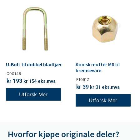
U-Bolt til dobbel bladfjær
Konisk mutter M8 til
bremsewire
C00148
F1091Z
kr
193
kr
154
eks.mva
kr
39
kr
31
eks.mva
Utforsk Mer
Utforsk Mer
Hvorfor kjøpe originale deler?