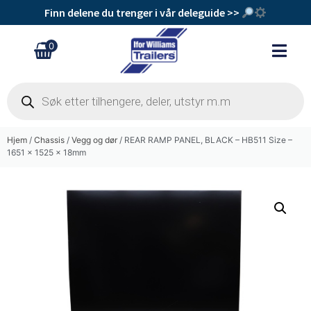
Finn delene du trenger i vår deleguide >>
0
Hjem
/
Chassis
/
Vegg og dør
/ REAR RAMP PANEL, BLACK – HB511 Size –
1651 x 1525 x 18mm
Refleks rund selvklebende
kr
115
+
Legg Til