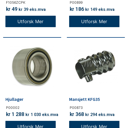
F1056ZCPK
P00899
kr
49
kr
186
kr
39
eks.mva
kr
149
eks.mva
Utforsk Mer
Utforsk Mer
Hjullager
Mansjett KFG35
P00002
P00873
kr
1 288
kr
368
kr
1 030
eks.mva
kr
294
eks.mva
Utforsk Mer
Utforsk Mer