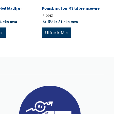
bbel bladfjær
Konisk mutter M8 til bremsewire
F1091Z
kr
39
4
eks.mva
kr
31
eks.mva
er
Utforsk Mer