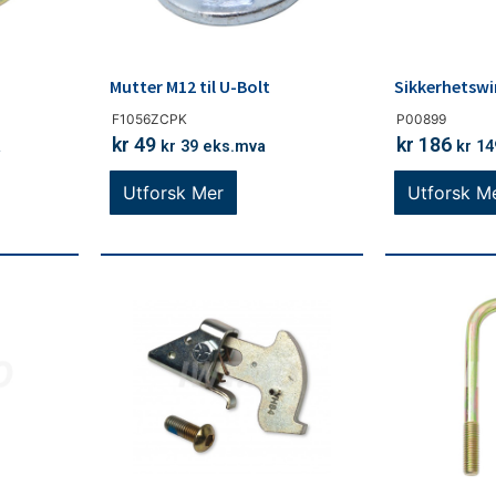
Mutter M12 til U-Bolt
Sikkerhetswi
F1056ZCPK
P00899
kr
49
kr
186
a
kr
39
eks.mva
kr
14
Utforsk Mer
Utforsk M