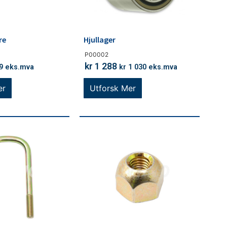
re
Hjullager
P00002
kr
1 288
9
eks.mva
kr
1 030
eks.mva
er
Utforsk Mer