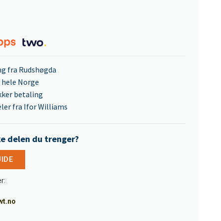
ng fra Rudshøgda
l hele Norge
kker betaling
ler fra Ifor Williams
ke delen du trenger?
UIDE
r:
wt.no