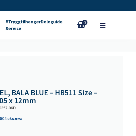
#Tryggtilhenger
Deleguide
0
Service
EL, BALA BLUE – HB511 Size –
405 x 12mm
0257-06D
 504
eks.mva