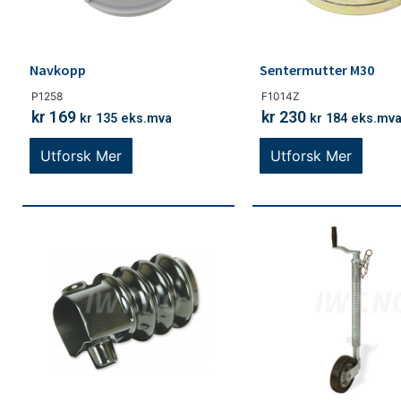
Navkopp
Sentermutter M30
P1258
F1014Z
kr
169
kr
230
kr
135
eks.mva
kr
184
eks.mv
Utforsk Mer
Utforsk Mer