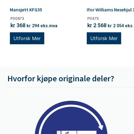
Mansjett KFG35
Ifor Williams Nesehjul
P00873
P0475
kr
368
kr
2 568
kr
294
eks.mva
kr
2 054
eks
Utforsk Mer
Utforsk Mer
Hvorfor kjøpe originale deler?