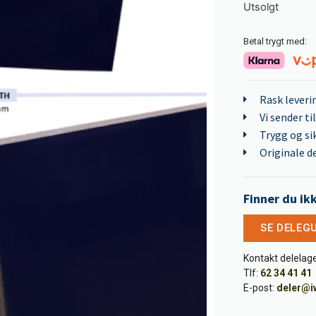
Utsolgt
Betal trygt med:
Rask leveri
Vi sender ti
Trygg og si
Originale de
Finner du ik
SE DELEG
Kontakt delelage
Tlf:
62 34 41 41
E-post:
deler@i