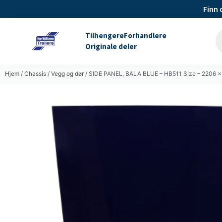
Finn 
Tilhengere
Forhandlere
Originale deler
Hjem
/
Chassis
/
Vegg og dør
/ SIDE PANEL, BALA BLUE – HB511 Size – 2206 