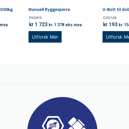
 3500kg
Manuell Ryggesperre
U-Bolt til do
P00915
C00148
kr
1 723
kr
193
.mva
kr
1 378
eks.mva
kr
15
Utforsk Mer
Utforsk M