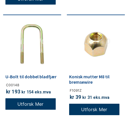
U-Bolt til dobbel bladfjær
Konisk mutter M8 til
bremsewire
C00148
F1091Z
kr
193
kr
154
eks.mva
kr
39
kr
31
eks.mva
Utforsk Mer
Utforsk Mer