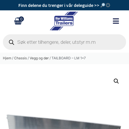
Finn delene du trenger i vår deleguide >>
0
Hjem
/
Chassis
/
Vegg og dør
/ TAILBOARD – LM 1*7
Refleks rund selvklebende
kr
115
+
Legg Til