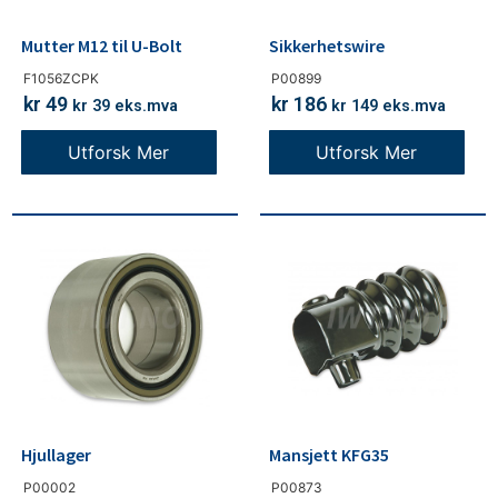
Mutter M12 til U-Bolt
Sikkerhetswire
F1056ZCPK
P00899
kr
49
kr
186
kr
39
eks.mva
kr
149
eks.mva
Utforsk Mer
Utforsk Mer
Hjullager
Mansjett KFG35
P00002
P00873