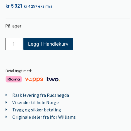
kr
5 321
kr
4 257
eks.mva
På lager
Legg I Handlekurv
Betal trygt med:
Rask levering fra Rudshøgda
Vi sender til hele Norge
Trygg og sikker betaling
Originale deler fra Ifor Williams