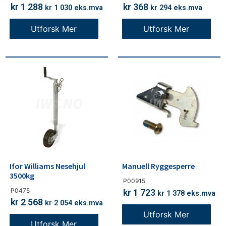
kr
1 288
kr
368
kr
1 030
eks.mva
kr
294
eks.mva
Utforsk Mer
Utforsk Mer
Ifor Williams Nesehjul
Manuell Ryggesperre
3500kg
P00915
P0475
kr
1 723
kr
1 378
eks.mva
kr
2 568
kr
2 054
eks.mva
Utforsk Mer
Utforsk Mer