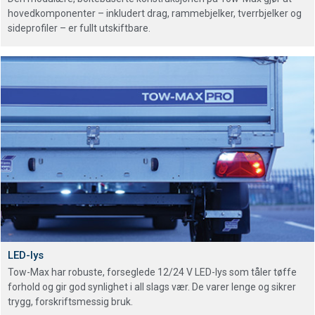
hovedkomponenter – inkludert drag, rammebjelker, tverrbjelker og
sideprofiler – er fullt utskiftbare.
LED-lys
Tow-Max har robuste, forseglede 12/24 V LED-lys som tåler tøffe
forhold og gir god synlighet i all slags vær. De varer lenge og sikrer
trygg, forskriftsmessig bruk.