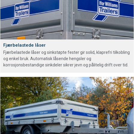
Fjærbelastede låser
Fjærbelastede låser og sinkstøpte fester gir solid, klaprefri tilkobling
og enkel bruk. Automatisk låsende hengsler og
korrosjonsbestandige sinkdeler sikrer jevn og pålitelig drift over tid.