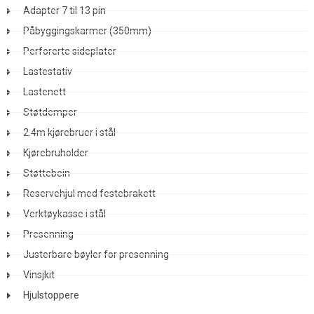
Adapter 7 til 13 pin
Påbyggingskarmer (350mm)
Perforerte sideplater
Lastestativ
Lastenett
Støtdemper
2.4m kjørebruer i stål
Kjørebruholder
Støttebein
Reservehjul med festebrakett
Verktøykasse i stål
Presenning
Justerbare bøyler for presenning
Vinsjkit
Hjulstoppere