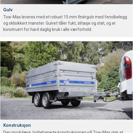
Gulv
Tow-Max leveres med et robust 15 mm finérgulv med fenolbelegg
og sklisikkert mønster. Gulvet tåler fukt, slitasje og støt, og er
konstruert for hard daglig bruk i alle værforhold.
Konstruksjon
Den modulære, boltebaserte konstruksjonen på Tow-Max gjør at