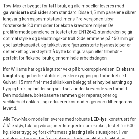
Tow-Max er bygget for tøff bruk, og alle modeller leveres med
galvaniserte stålsider
som standard. Disse 1,5 mm panelene sikrer
langvarig korrosjonsmotstand, mens Pro-versjonen tilbyr
forsterkede 2,0 mm sider for ekstra kravstore miljøer. De
profilformede panelene er testet etter EN12642-standarden og gir
optimal styrke og belastningskontroll. Sidelemmene på 450 mm gir
god lastekapasitet, og takket være fjærassisterte hjørnestolper er
det enkelt og verktøyfritt å bytte konfigurasjon eller tilbehør –
perfekt for fleksibel bruk gjennom hele arbeidsdagen.
Ifor Williams har også lagt stor vekt på brukeropplevelsen. Et
ekstra
langt drag
gir bedre stabilitet, enklere rygging og forbedret sikt.
Gulvet i 15 mm finér med sklisikkert belegg tåler høy belastning og
hyppig bruk, og holder seg solid selv under krevende værforhold.
Den modulære, boltebaserte rammen gjør reparasjoner og
vedlikehold enklere, og reduserer kostnader gjennom tilhengerens
levetid.
Alle Tow-Max-modeller leveres med robuste
LED-lys
, konstruert for
å tåle støv, fukt og vibrasjoner. Integrerte surrekroker, testet for 600
kg, sikrer trygg og forskriftsmessig lasting i alle situasjoner. Hver
detalj er utformet for å gi maksimal funksjonalitet, stabilitet og