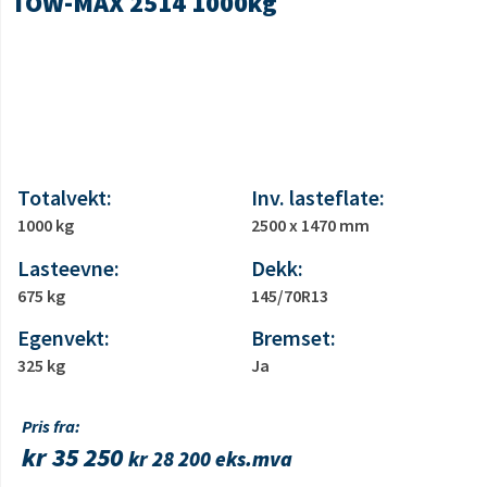
TOW-MAX 2514 1000kg
Totalvekt:
Inv. lasteflate:
1000 kg
2500 x 1470 mm
Lasteevne:
Dekk:
675 kg
145/70R13
Egenvekt:
Bremset:
325 kg
Ja
Pris fra:
kr
35 250
kr
28 200
eks.mva