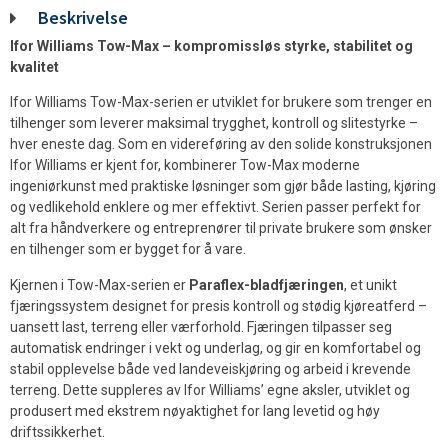
Beskrivelse
Ifor Williams Tow-Max – kompromissløs styrke, stabilitet og
kvalitet
Ifor Williams Tow-Max-serien er utviklet for brukere som trenger en
tilhenger som leverer maksimal trygghet, kontroll og slitestyrke –
hver eneste dag. Som en videreføring av den solide konstruksjonen
Ifor Williams er kjent for, kombinerer Tow-Max moderne
ingeniørkunst med praktiske løsninger som gjør både lasting, kjøring
og vedlikehold enklere og mer effektivt. Serien passer perfekt for
alt fra håndverkere og entreprenører til private brukere som ønsker
en tilhenger som er bygget for å vare.
Kjernen i Tow-Max-serien er
Paraflex-bladfjæringen
, et unikt
fjæringssystem designet for presis kontroll og stødig kjøreatferd –
uansett last, terreng eller værforhold. Fjæringen tilpasser seg
automatisk endringer i vekt og underlag, og gir en komfortabel og
stabil opplevelse både ved landeveiskjøring og arbeid i krevende
terreng. Dette suppleres av Ifor Williams’ egne aksler, utviklet og
produsert med ekstrem nøyaktighet for lang levetid og høy
driftssikkerhet.