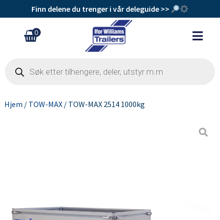
Finn delene du trenger i vår deleguide >>
0
Hjem
/
TOW-MAX
/ TOW-MAX 2514 1000kg
Refleks rund selvklebende
kr
115
+
Legg Til