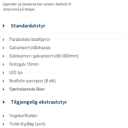
Egenvekt og lasteevne kan variere i henhold til
utstyrsnivå på henger.
Standardutstyr
Paraboliske bladfjærer
Galvanisert stålchassis
Sidekarmer i galvanisert stål (450mm)
Finèrgulv 15mm
LED-lys
Nedfelte surreøyer (8 stk)
Fjærbelastede låser
Tilgjengelig ekstrautstyr
Vognkortholder
Trekk til påløp (sort)