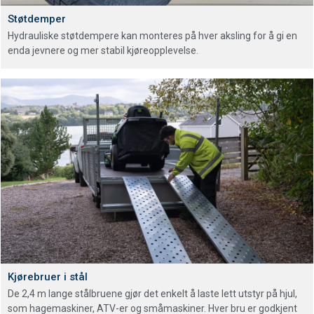
Støtdemper
Hydrauliske støtdempere kan monteres på hver aksling for å gi en
enda jevnere og mer stabil kjøreopplevelse.
Kjørebruer i stål
De 2,4 m lange stålbruene gjør det enkelt å laste lett utstyr på hjul,
som hagemaskiner, ATV-er og småmaskiner. Hver bru er godkjent