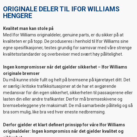
ORIGINALE DELER TIL IFOR WILLIAMS
HENGERE
Kvalitet man kan stole på
Med Ifor Williams originaldeler, genuine parts, er du sikker på at
kvaliteten er på topp. De produseres i henhold til Ifor Williams sine
egne spesifikasjoner, testes grundig for samsvar med våre strenge
kvalitetsstandarder og overbeviser med svært høy pålitelighet.
Ingen kompromisser når det gjelder sikkerhet – Ifor Williams
originale bremser
Du må kunne stole fullt og helt på bremsene på kjøretøyet ditt. Det
er særlig i kritiske trafikksituasjoner at de har et avgjørende
medansvar for din egen sikkerhet, sikkerheten til passasjerene eller
lasten din eller andre trafikanter. Derfor må bremseskivene og
bremsebeleggene yte maksimalt. De må samarbeide pålitelig og så
bra som mulig, like bra ved hver eneste nedbremsing.
Derfor gjelder et klart definert prinsipp for våre Ifor Williams
originaldeler: Ingen kompromiss når det gjelder kvalitet og