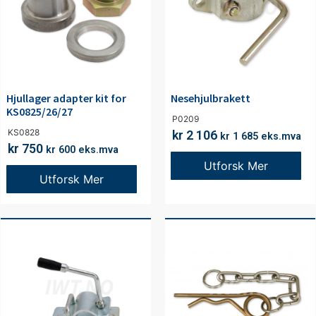
Hjullager adapter kit for
Nesehjulbrakett
KS0825/26/27
P0209
KS0828
kr
2 106
kr
1 685
eks.mva
kr
750
kr
600
eks.mva
Utforsk Mer
Utforsk Mer