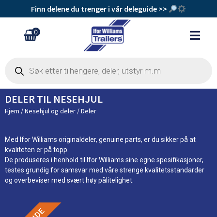
Finn delene du trenger i vår deleguide >>
0
DELER TIL NESEHJUL
Hjem
/
Nesehjul og deler
/ Deler
Med Ifor Williams originaldeler, genuine parts, er du sikker på at
kvaliteten er på topp.
Adapter 13pin bil-7pin henger
De produseres i henhold til Ifor Williams sine egne spesifikasjoner,
kr
200
+
Legg Til
testes grundig for samsvar med våre strenge kvalitetsstandarder
og overbeviser med svært høy pålitelighet.