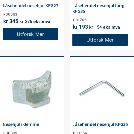
Låsehendel nesehjul KFG27
Låsehendel nesehjul lang
KFG35
P00363
C01706
kr
345
kr
276
eks.mva
kr
193
kr
154
eks.mva
Utforsk Mer
Utforsk Mer
Nesehjulsklemme
Låsehendel nesehjul KFG35
P00399
P00364