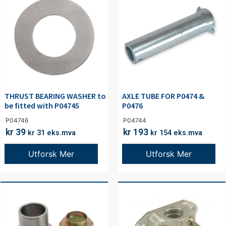
THRUST BEARING WASHER to
AXLE TUBE FOR P0474 &
be fitted with P04745
P0476
P04746
P04744
kr
39
kr
193
kr
31
eks.mva
kr
154
eks.mva
Utforsk Mer
Utforsk Mer