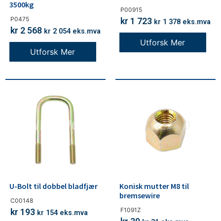
3500kg
P00915
P0475
kr
1 723
kr
1 378
eks.mva
kr
2 568
kr
2 054
eks.mva
Utforsk Mer
Utforsk Mer
U-Bolt til dobbel bladfjær
Konisk mutter M8 til
bremsewire
C00148
F1091Z
kr
193
kr
154
eks.mva