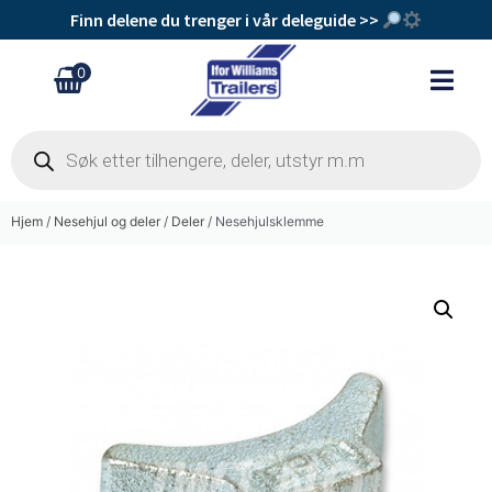
Finn delene du trenger i vår deleguide >>
0
Hjem
/
Nesehjul og deler
/
Deler
/ Nesehjulsklemme
Konisk mutter M8 til bremsewire
kr
39
+
Legg Til