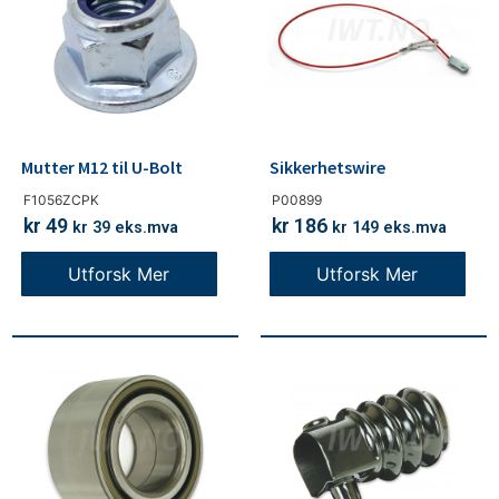
Mutter M12 til U-Bolt
Sikkerhetswire
F1056ZCPK
P00899
kr
49
kr
186
kr
39
eks.mva
kr
149
eks.mva
Utforsk Mer
Utforsk Mer