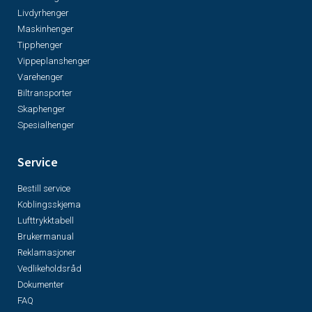
Livdyrhenger
Maskinhenger
Tipphenger
Vippeplanshenger
Varehenger
Biltransporter
Skaphenger
Spesialhenger
Service
Bestill service
Koblingsskjema
Lufttrykktabell
Brukermanual
Reklamasjoner
Vedlikeholdsråd
Dokumenter
FAQ