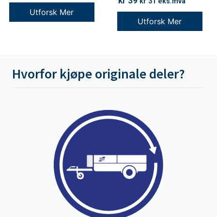
kr
39
kr
31
eks.mva
Utforsk Mer
Utforsk Mer
Hvorfor kjøpe originale deler?