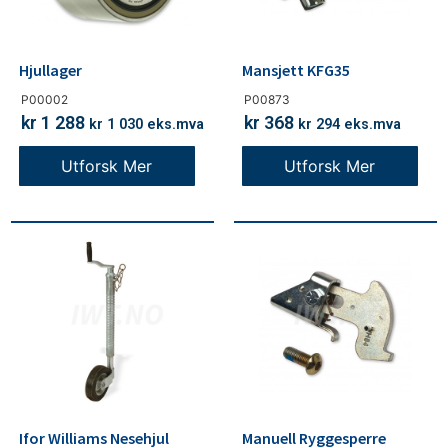
Hjullager
Mansjett KFG35
P00002
P00873
kr
1 288
kr
368
kr
1 030
eks.mva
kr
294
eks.mva
Utforsk Mer
Utforsk Mer
Ifor Williams Nesehjul
Manuell Ryggesperre