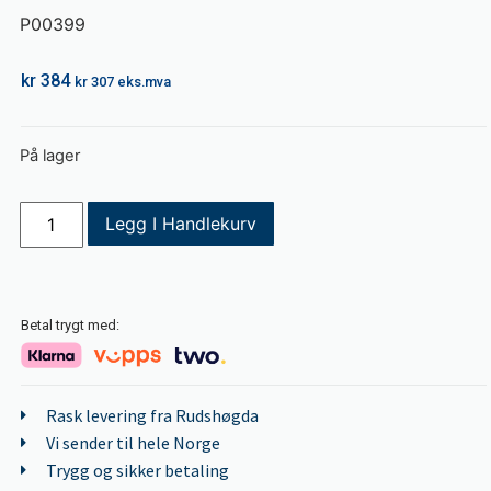
P00399
kr
384
kr
307
eks.mva
På lager
Legg I Handlekurv
Betal trygt med:
Rask levering fra Rudshøgda
Vi sender til hele Norge
Trygg og sikker betaling