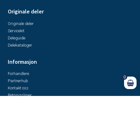
Originale deler
Originale deler
Servicekit
Deleguide
Delekataloger
Informasjon
Forhandlere
0
Partnerhub
Kontakt oss
Retningslinjer
Kjøpsvilkår
Ifor Williams Norge AS © 2026 Alle rettigheter forbeholdt
Cookies
Personvern
Garanti
Åpenhetsloven
Likestilling